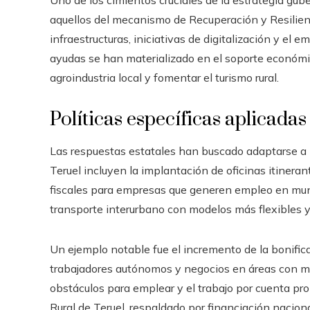
Uno de los cimientos cruciales de la estrategia gu
aquellos del mecanismo de Recuperación y Resilien
infraestructuras, iniciativas de digitalización y el 
ayudas se han materializado en el soporte económico
agroindustria local y fomentar el turismo rural.
Políticas específicas aplicadas
Las respuestas estatales han buscado adaptarse a la
Teruel incluyen la implantación de oficinas itiner
fiscales para empresas que generen empleo en muni
transporte interurbano con modelos más flexibles 
Un ejemplo notable fue el incremento de la bonific
trabajadores autónomos y negocios en áreas con mu
obstáculos para emplear y el trabajo por cuenta pr
Rural de Teruel, respaldado por financiación naciona