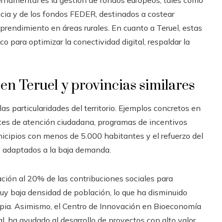
bernamental es la gestión de fondos europeos, tales como
cia y de los fondos FEDER, destinados a costear
emprendimiento en áreas rurales. En cuanto a Teruel, estas
 para optimizar la conectividad digital, respaldar la
 en Teruel y provincias similares
s particularidades del territorio. Ejemplos concretos en
antes de atención ciudadana, programas de incentivos
cipios con menos de 5.000 habitantes y el refuerzo del
y adaptados a la baja demanda.
ación al 20% de las contribuciones sociales para
y baja densidad de población, lo que ha disminuido
opia. Asimismo, el Centro de Innovación en Bioeconomía
l, ha ayudado al desarrollo de proyectos con alto valor