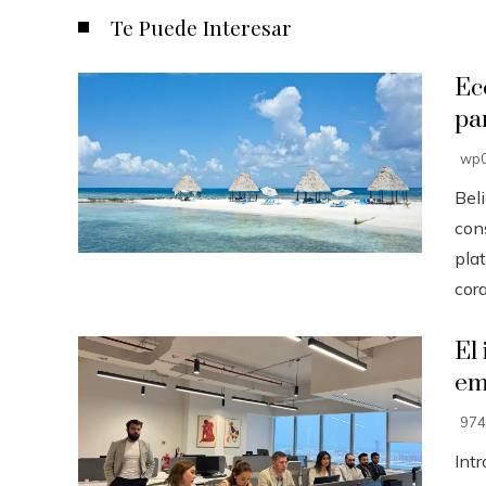
Te Puede Interesar
Ec
pa
wp0
Beli
con
pla
cora
El
em
974
Int