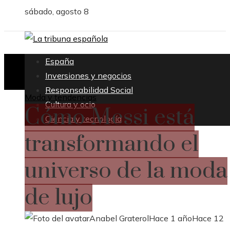
sábado, agosto 8
España
Inversiones y negocios
Responsabilidad Social
Moda y tendencias
Cultura y ocio
Cómo Messi está
Ciencia y tecnología
transformando el
universo de la moda
de lujo
Anabel Graterol
Hace 1 año
Hace 12