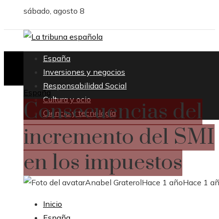
sábado, agosto 8
España
Inversiones y negocios
Responsabilidad Social
España
Cultura y ocio
Consecuencias del
Ciencia y tecnología
incremento del SMI
en los impuestos
Anabel Graterol
Hace 1 año
Hace 1 a
Inicio
España