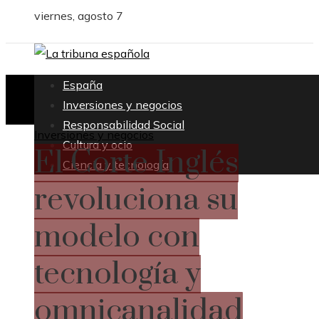
viernes, agosto 7
España
Inversiones y negocios
Responsabilidad Social
Inversiones y negocios
Cultura y ocio
El Corte Inglés
Ciencia y tecnología
revoluciona su
modelo con
tecnología y
omnicanalidad