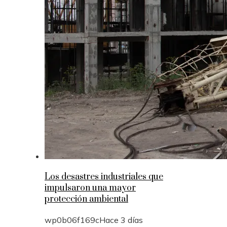
Los desastres industriales que
impulsaron una mayor
protección ambiental
wp0b06f169c
Hace 3 días