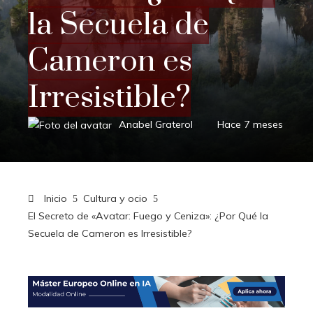
la Secuela de
Cameron es
Irresistible?
Anabel Graterol
Hace 7 meses
Inicio
Cultura y ocio
El Secreto de «Avatar: Fuego y Ceniza»: ¿Por Qué la
Secuela de Cameron es Irresistible?