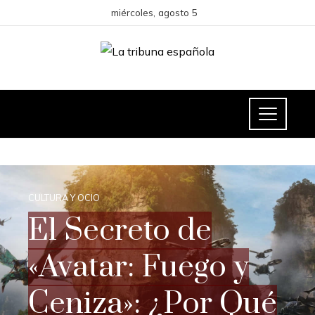
miércoles, agosto 5
CULTURA Y OCIO
El Secreto de
«Avatar: Fuego y
Ceniza»: ¿Por Qué