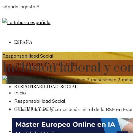
sábado, agosto 8
ESPAÑA
Responsabilidad Social
Inclusión laboral y con
INVERSIONES Y NEGOCIOS
Anabel Graterol
Hace 2 meses
Hace 2 mes
RESPONSABILIDAD SOCIAL
Inicio
Responsabilidad Social
CULTURA Y OCIO
Inclusión laboral y conciliación: el rol de la RSE en Es
CIENCIA Y TECNOLOGÍA