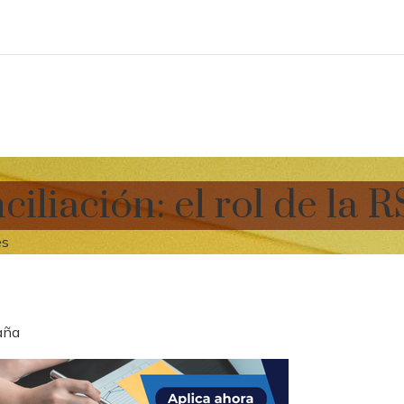
ciliación: el rol de la
es
paña