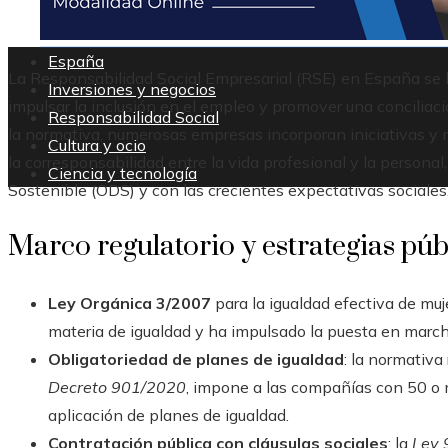
España
La Responsabilidad Social Empresarial (RSE) en España se 
Inversiones y negocios
impulsar la inclusión en el empleo y promover una conciliaci
Responsabilidad Social
la normativa, numerosas empresas incorporan iniciativas y m
Cultura y ocio
la corresponsabilidad entre la vida profesional y la personal
Ciencia y tecnología
Sostenible (ODS) y con las crecientes expectativas sociales
Marco regulatorio y estrategias pú
Ley Orgánica 3/2007
para la igualdad efectiva de mu
materia de igualdad y ha impulsado la puesta en march
Obligatoriedad de planes de igualdad
: la normativa
Decreto 901/2020
, impone a las compañías con 50 o 
aplicación de planes de igualdad.
Contratación pública con cláusulas sociales
: la
Ley 