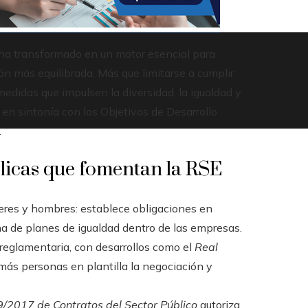
ha transformado en un motor esencial para
ón más equilibrada. Más que limitarse a cumplir
edidas que impulsen la diversidad, la igualdad y
, en sintonía con los Objetivos de Desarrollo
.
blicas que fomentan la RSE
jeres y hombres: establece obligaciones en
a de planes de igualdad dentro de las empresas.
 reglamentaria, con desarrollos como el
Real
más personas en plantilla la negociación y
9/2017 de Contratos del Sector Público
autoriza