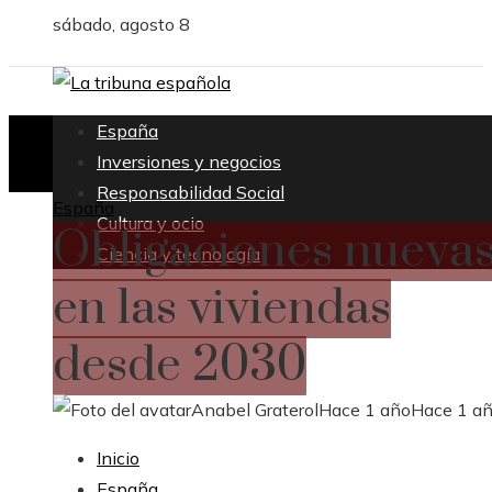
sábado, agosto 8
España
Inversiones y negocios
Responsabilidad Social
España
Cultura y ocio
Obligaciones nueva
Ciencia y tecnología
en las viviendas
desde 2030
Anabel Graterol
Hace 1 año
Hace 1 a
Inicio
España