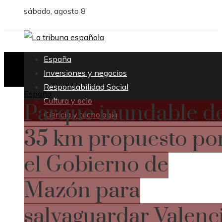
sábado, agosto 8
España
Inversiones y negocios
Responsabilidad Social
España
Cultura y ocio
Parque inundable d
Ciencia y tecnología
35 km propuesto po
el Gobierno de
Mazón para
salvaguardar Valenc