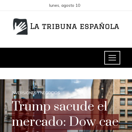
lunes, agosto 10
INVERSIONES Y NEGOCIOS
Trump sacude el
mercado: Dow cae